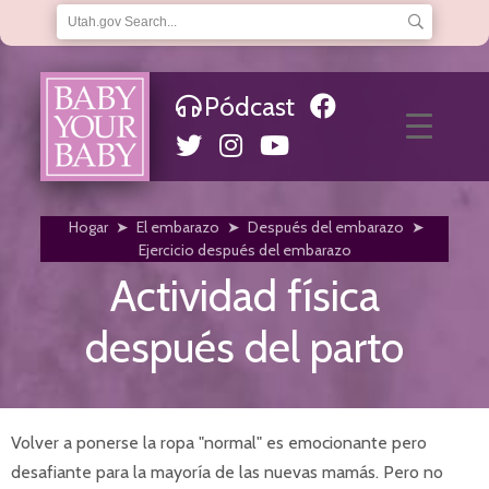
Pódcast
Sobre nosotros
Preguntas frecuentes
Enlaces Útiles
Línea directa
Artículos y noticias
Ayuda financiera
Hogar
➤
El embarazo
➤
Después del embarazo
➤
Choosing a Medicaid Provider
Ejercicio después del embarazo
Elegibilidad
Actividad física
Calificaciones
Donde aplicar
después del parto
Hogar
Infantes
Dientes de bebé
Car Seat Safety
Vacunas y chequeos
Volver a ponerse la ropa "normal" es emocionante pero
Desarrollo infantil
desafiante para la mayoría de las nuevas mamás. Pero no
Pruebas de audición para bebés