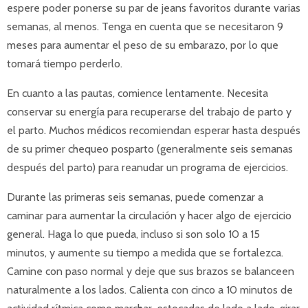
espere poder ponerse su par de jeans favoritos durante varias
Nutrición infantil
Sueño seguro
semanas, al menos. Tenga en cuenta que se necesitaron 9
Consejos de seguridad
meses para aumentar el peso de su embarazo, por lo que
Vision Care for Babies
tomará tiempo perderlo.
Visitas de niño sano
Postpartum Medical Care
En cuanto a las pautas, comience lentamente. Necesita
El embarazo
Después del embarazo
conservar su energía para recuperarse del trabajo de parto y
Antes del embarazo
el parto. Muchos médicos recomiendan esperar hasta después
Cannabis During Pregnancy
de su primer chequeo posparto (generalmente seis semanas
Durante el embarazo
Mapa del sitio
después del parto) para reanudar un programa de ejercicios.
Durante las primeras seis semanas, puede comenzar a
caminar para aumentar la circulación y hacer algo de ejercicio
general. Haga lo que pueda, incluso si son solo 10 a 15
minutos, y aumente su tiempo a medida que se fortalezca.
Camine con paso normal y deje que sus brazos se balanceen
naturalmente a los lados. Calienta con cinco a 10 minutos de