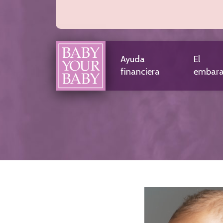
Sobre nosotros
Ayuda
El
Preguntas frecuentes
financiera
embar
Enlaces Útiles
Línea directa
Artículos y noticias
Ayuda financiera
Choosing a Medicaid Provider
Elegibilidad
Calificaciones
Donde aplicar
Hogar
Infantes
Dientes de bebé
Car Seat Safety
Vacunas y chequeos
Desarrollo infantil
Pruebas de audición para bebés