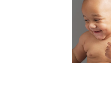
Nutrición infantil
Sueño seguro
Consejos de seguridad
Vision Care for Babies
Visitas de niño sano
Postpartum Medical Care
El embarazo
Después del embarazo
Antes del embarazo
Cannabis During Pregnancy
Durante el embarazo
Mapa del sitio