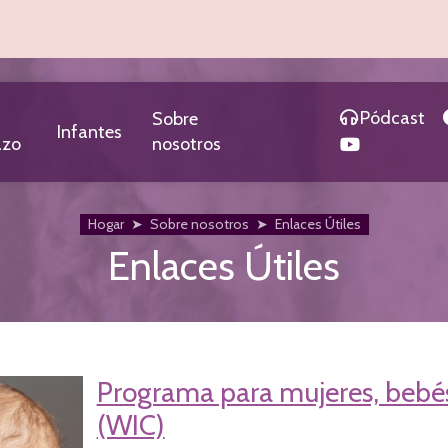
Pódcast
Sobre
Infantes
azo
nosotros
Hogar
➤
Sobre nosotros
➤
Enlaces Útiles
Enlaces Útiles
Programa para mujeres, bebés
(WIC)